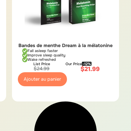
Bandes de menthe Dream à la mélatonine
Fall asleep faster
Improve sleep quality
Wake refreshed
List Price
Our Price
-12%
$
21.99
$
24.99
Ajouter au panier