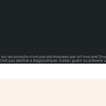
 sur les produits n’ont pas été évaluées par la Food and Dru
n’est pas destiné à diagnostiquer, traiter, guérir ou prévenir 
©2025 One Marketplace LLC
ration n°{1}# sont basés sur les ventes de produits. Il n’y a auc
e du régime d’indemnisation peuvent varier. Il n’y a aucune garant