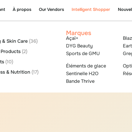
ant
À propos
Our Vendors
Intelligent Shopper
Nouvel
Marques
Açaï+
Bla
 & Skin Care
(36)
DYG Beauty
Eart
l Products
(2)
Sports de GMU
Gre
nts
(10)
Éléments de glace
Opt
ss & Nutrition
(17)
Sentinelle H2O
Rés
Bande Thrive