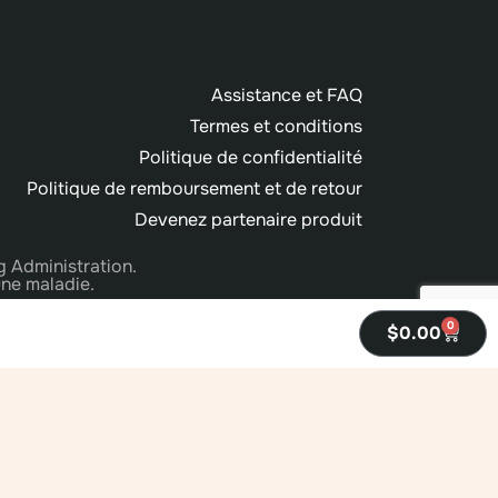
Assistance et FAQ
Termes et conditions
Politique de confidentialité
Politique de remboursement et de retour
Devenez partenaire produit
g Administration.
une maladie.
0
$
0.00
un revenu gagné en invitant des gens à adhérer. Les
ie de gagner un quelconque revenu.