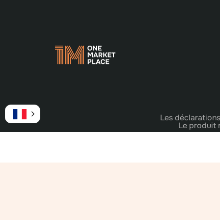
Les déclarations
Le produit 
Les revenus gagnés dans le cadre du plan de rémuné
revenus réels gagnés dans le cadr