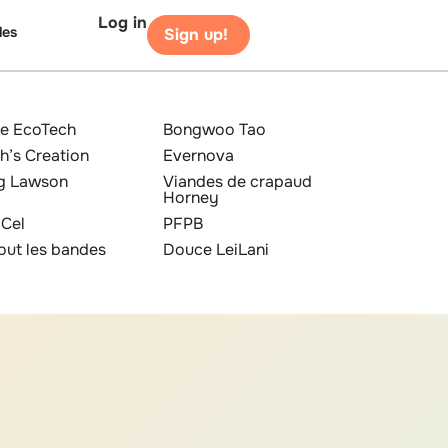
Log in
les
Sign up!
ze EcoTech
Bongwoo Tao
h’s Creation
Evernova
g Lawson
Viandes de crapaud
Horney
iCel
PFPB
out les bandes
Douce LeiLani